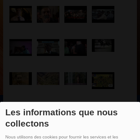
Les informations que nous
EMISSIONS
collectons
Nous utilisons des cookies pour fournir les services et les