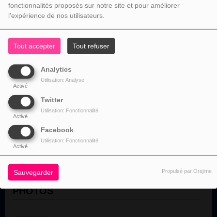
fonctionnalités proposés sur notre site et pour améliorer
l'expérience de nos utilisateurs.
Tout accepter
Tout refuser
HITS
REMIX
Analytics
Utilisation: Analyse
Activé
PODCAST
Twitter
Utilisation: Fonctionnalité
Activé
MAURICIEN FRANCE
Facebook
Mauriciens qui habite enfrance
Utilisation: Fonctionnalité
Activé
Propulsé par Orejime
Sauvegarder
PHOTOS