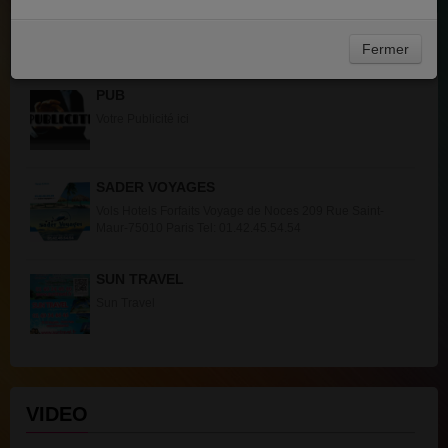
ACTUALITÉS
Fermer
PUB
Votre Publicité ici
SADER VOYAGES
Vols Hotels Forfaits Voyage de Noces 209 Rue Saint-
Maur-75010 Paris Tel: 01.42.45.54.54
SUN TRAVEL
Sun Travel
VIDEO