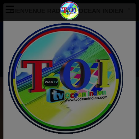
×
BIENVENUE RADIO TV OCEAN INDIEN
Radio Tv Ocean Indien
EN CE MOMENT
Vishal Dadlani & Anusha Mani
Gulaabo
Ecoutez maintenant