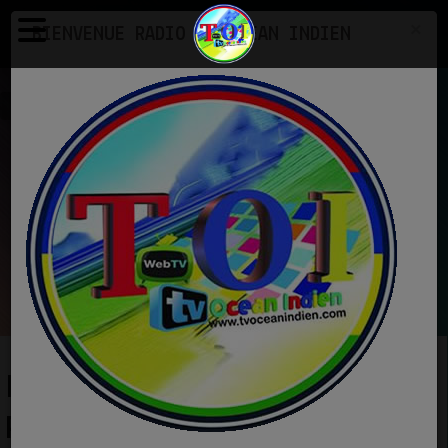
×
BIENVENUE RADIO TV OCEAN INDIEN
Photos
Exemple d'une galerie photo
EN CE MOMENT
Various
Ab mujhe raat din -Sonu Nigam
Ecoutez maintenant
EXEMPLE D'UNE GALERIE
PHOTO