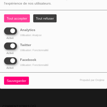
l'expérience de nos utilisateurs.
Fermer
Tout accepter
Tout refuser
Analytics
Utilisation: Analyse
Activé
Twitter
Utilisation: Fonctionnalité
Activé
Facebook
Utilisation: Fonctionnalité
3067VUES
Activé
Propulsé par Orejime
Sauvegarder
Decé De Gaetan Duval le 05/05/1996
COMMENTAIRES(0)