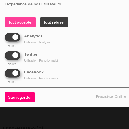
l'expérience de nos utilisateurs.
Fermer
Tout accepter
Tout refuser
Analytics
Utilisation: Analyse
Activé
Twitter
Utilisation: Fonctionnalité
Activé
Facebook
Utilisation: Fonctionnalité
6881VUES
Activé
Propulsé par Orejime
Sauvegarder
Moris mo zoli Pei
COMMENTAIRES(0)