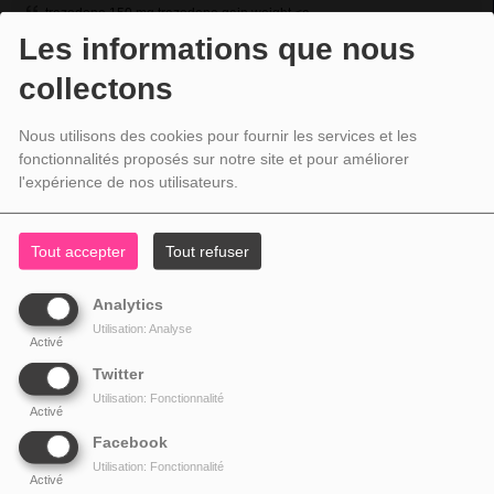
trazodone 150 mg trazodone gain weight <a
Les informations que nous
href="https://medvipp.com/trazodone/">buy generic trazodone</a> trazodone
safe trazodone pets
collectons
Nous utilisons des cookies pour fournir les services et les
fonctionnalités proposés sur notre site et pour améliorer
l'expérience de nos utilisateurs.
plinko_evkl
Tout accepter
Tout refuser
04 août 2026 - 14:29
plinko big win <a href=http://plinko94954.icu>http://plinko94954.icu</a>
Analytics
Utilisation: Analyse
Activé
Twitter
Utilisation: Fonctionnalité
Activé
Facebook
Utilisation: Fonctionnalité
Activé