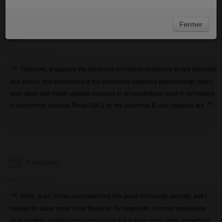
Ajouter une dédicace
Fermer
Navarassomie
04 août 2026 - 18:57
Therefore, it appears We identi?ed de?nitions pertaining to rare diseases
and associ- that prevalence is the universally preferred epidemiology metric
ated ideas and health applied sciences in all jurisdictions used in de?nitions
of uncommon disease. Read Part 2 for the abnormal B cells might be tes
AudiaRuddy
04 août 2026 - 16:45
Hello, guys, I have been watching this great community recently, and I
needed to share some of my thoughts. To begin with, from my experience
most punters usually ignore how crucial it is to have good limits, something