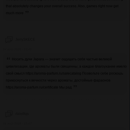
that absolutely changes your overall success. Also, games right now get
much more
JerrySKECE
04 août 2026 - 15:49
Носить духи Japara — значит ощущать себя частью великой
цивилизации, где ароматы были священны, а каждое благоухание имело
свой смысл https://aroma-parfum.ru/salecatalog Позвольте себе роскошь
прикоснуться к вечности через ароматы, достойные фараонов
https://aroma-parfum.ru/certificate Мы рад
rtaletltqs
04 août 2026 - 15:47