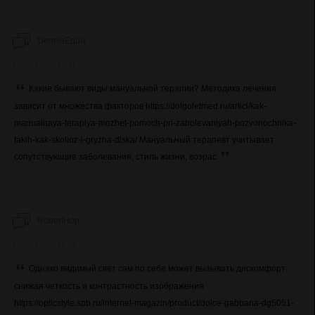
DennisEquix
04 août 2026 - 12:11
Какие бывают виды мануальной терапии? Методика лечения
зависит от множества факторов https://dolgoletmed.ru/articl/kak-
manualnaya-terapiya-mozhet-pomoch-pri-zabolevaniyah-pozvonochnika-
takih-kak-skolioz-i-gryzha-diska/ Мануальный терапевт учитывает
сопутствующие заболевания, стиль жизни, возрас
RobertHop
04 août 2026 - 11:08
Однако видимый свет сам по себе может вызывать дискомфорт
снижая четкость и контрастность изображения
https://opticstyle.spb.ru/internet-magazin/product/dolce-gabbana-dg5051-