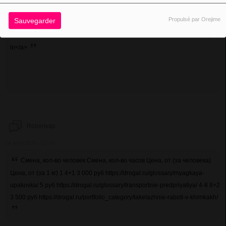
chicken-road
04 août 2026 - 14:28
Propulsé par Orejime
Sauvegarder
chicken road sign in <a href=chicken-road24815.icu>chicken road sign
in</a>
Robertvap
04 août 2026 - 12:24
Смена, кол-во человек Смена, кол-во часов Цена, от (за человека)
Цена, от (за 1 кг) 1 4+1 3 000 руб https://drogal.ru/glossary/myagkaya-
upakovka/ 5 руб https://drogal.ru/glossary/transportnie-predpriyatiya/ 4-8 8+2
3 500 руб https://drogal.ru/portfolio_category/takelazhnie-raboti-v-khimkakh/