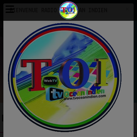
×
BIENVENUE RADIO TV OCEAN INDIEN
Dédicaces
EN CE MOMENT
Unknown
Lover Girl.mp3
Ecoutez maintenant
DÉDICACES