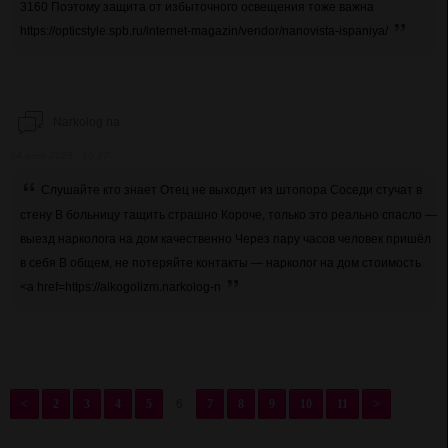
3160 Поэтому защита от избыточного освещения тоже важна
https://opticstyle.spb.ru/internet-magazin/vendor/nanovista-ispaniya/
Narkolog na
04 août 2026 - 10:27
Слушайте кто знает Отец не выходит из штопора Соседи стучат в
стену В больницу тащить страшно Короче, только это реально спасло —
выезд нарколога на дом качественно Через пару часов человек пришёл
в себя В общем, не потеряйте контакты — нарколог на дом стоимость
<a href=https://alkogolizm.narkolog-n
<
2
3
4
5
6
7
8
9
10
11
>