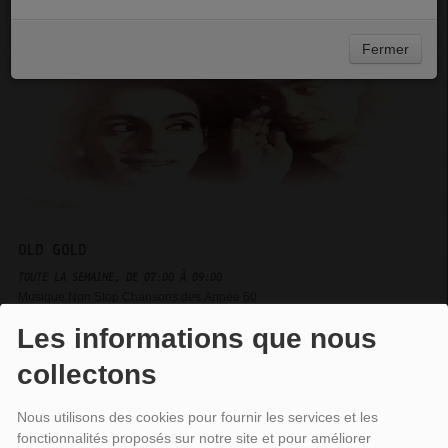
Tous
Lu
Ma
Me
Je
Ve
Sa
Di
Fermer
OLD GOLD
TOUTE LA SEMAINE, DE 07:00 À 09:00
Musique Non Stop Chansons des Année 60
Les informations que nous
collectons
Nous utilisons des cookies pour fournir les services et les
fonctionnalités proposés sur notre site et pour améliorer