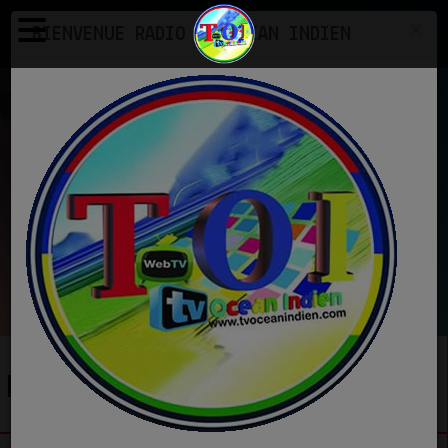
×
BIENVENUE RADIO TV OCEAN INDIEN
Emissions
EN CE MOMENT
Various
Kiski khushboo hai
Ecoutez maintenant
EMISSIONS