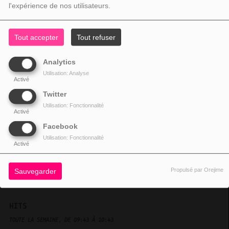
l'expérience de nos utilisateurs.
Tout accepter
Tout refuser
BHOJPURI
Analytics
TOUTE LA SEMAINE, DE 08:30 À 12:30
Utilisation: Analyse
chanson Bhojpuri de lile maurice
Activé
Twitter
Utilisation: Fonctionnalité
Activé
Facebook
Utilisation: Fonctionnalité
Activé
Propulsé par Orejime
Sauvegarder
HITS
TOUTE LA SEMAINE, DE 09:43 À 10:43