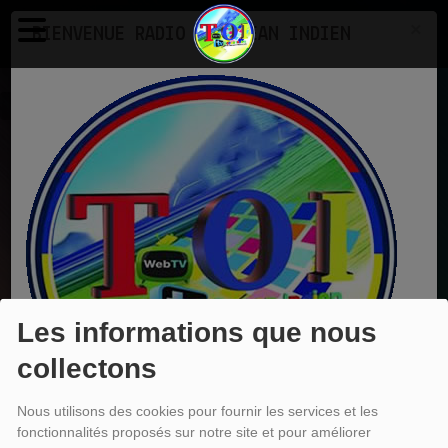
×
BIENVENUE RADIO TV OCEAN INDIEN
Emissions
Hits 80
EN CE MOMENT
Dj Neermal
non stop mix.mp3
Ecoutez maintenant
Les informations que nous
collectons
HITS 80
Nous utilisons des cookies pour fournir les services et les
fonctionnalités proposés sur notre site et pour améliorer