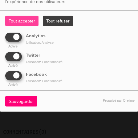
l'expérience de nos utilisateurs.
Fermer
Tout accepter
Tout refuser
Analytics
Utilisation: Analyse
Activé
TOUTE LA SEMAINE, DE 12:00 À 15:00
Twitter
Utilisation: Fonctionnalité
Activé
Facebook
chanson Bollywood des année 80
Utilisation: Fonctionnalité
Activé
Propulsé par Orejime
Sauvegarder
PARTAGEZ !
COMMENTAIRES(0)