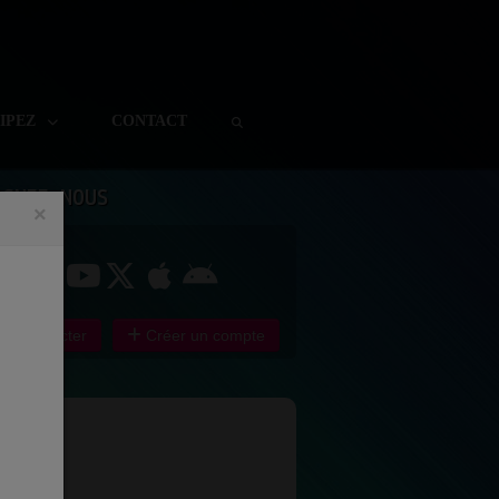
CIPEZ
CONTACT
IGNEZ NOUS
×
e connecter
Créer un compte