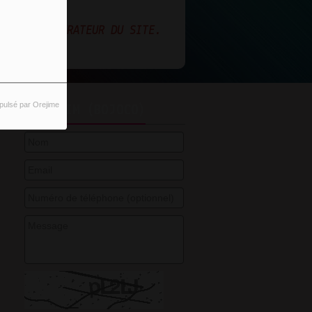
PAGE.
 L'ADMINISTRATEUR DU SITE.
pulsé par Orejime
DJ SALIM (BOJOCO)