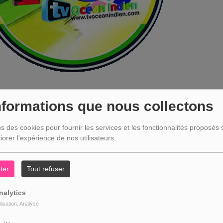
ACCÈS
INTERDIT
nformations que nous collectons
Fe
ns des cookies pour fournir les services et les fonctionnalités proposés s
iorer l'expérience de nos utilisateurs.
ter
Tout refuser
nalytics
ilisation: Analyse