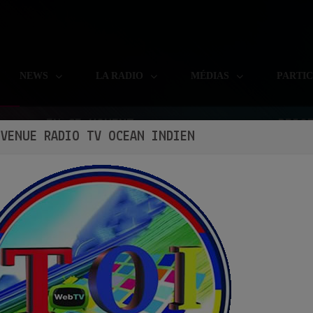
NEWS
LA RADIO
MÉDIAS
PARTI
EN CE MOMENT
REJO
NVENUE RADIO TV OCEAN INDIEN
Kunal
BHOJPURI.mp3
Ecoutez maintenant
S