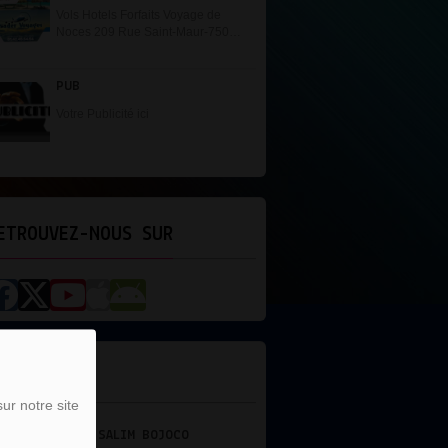
Vols Hotels Forfaits Voyage de
Noces 209 Rue Saint-Maur-75010
Paris Tel: 01.42.45.54.54
PUB
Votre Publicité ici
ETROUVEZ-NOUS SUR
'ÉQUIPE
ur notre site
O
DJ NEERMAL