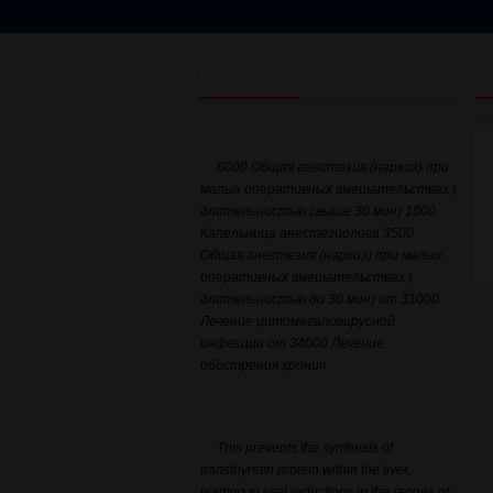
DÉDICACES
Y
ht
JOSHUACOPHY
6000 Общая анестезия (наркоз) при
малых оперативных вмешательствах (
длительностью свыше 30 мин) 1000
Капельница анестезиолога 3500
Общая анестезия (наркоз) при малых
оперативных вмешательствах (
длительностью до 30 мин) от 31000
Лечение цитомегаловирусной
инфекции от 34000 Лечение
обострения хронич
GEORGASSETHY
This prevents the synthesis of
transthyretin protein within the liver,
leading to vital reductions in the ranges of