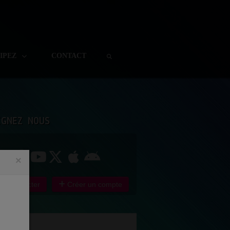
CIPEZ
CONTACT
IGNEZ NOUS
×
e connecter
Créer un compte