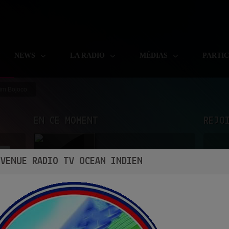
NEWS
LA RADIO
MÉDIAS
PARTI
lim Bojoco
EN CE MOMENT
REJO
DUET
NVENUE RADIO TV OCEAN INDIEN
ANKHON MAIN KAJAL
Ecoutez maintenant
S