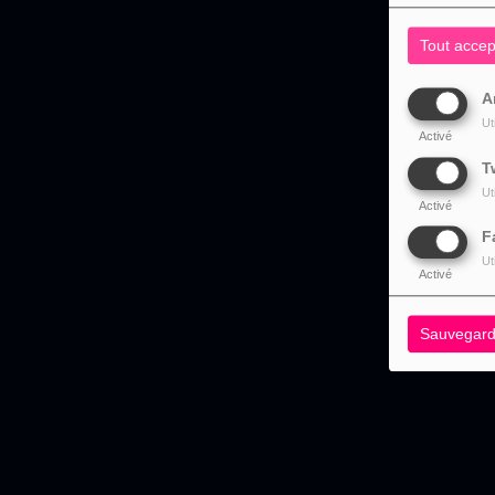
Tout accep
A
Ut
Activé
T
Ut
Activé
F
Ut
Activé
Sauvegard