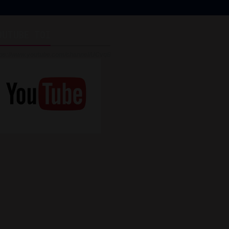
OUTUBE TOI
tps://www.youtube.com/channel/UCvqBijteghIsiQTj3v_GhYg