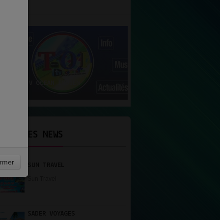
N UNE
RADIO TV OCEAN INDIEN
ERNIÈRES NEWS
rmer
SUN TRAVEL
Sun Travel
SADER VOYAGES