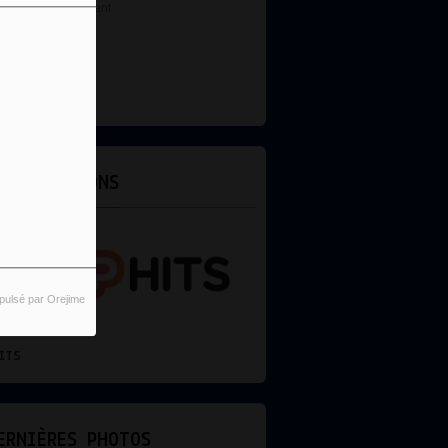
DJ
ES ÉMISSIONS
pulsé par Orejime
REMIX
ERNIÈRES PHOTOS