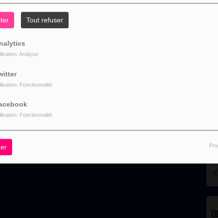
gerant
ter
Tout refuser
nalytics
ilisation: Analyse
witter
ilisation: Fonctionnalité
L
acebook
ilisation: Fonctionnalité
Pro
er
HITS
D