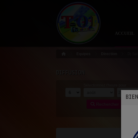
ACCUEIL
Equipes
Direction
Dj Sa
DIFFUSION
Sélectionnez l'heure pour
BIE
Rechercher