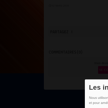
02 MARS 2016
PARTAGEZ !
COMMENTAIRES(0)
Vous deve
SE C
Les i
Nous utiliso
et pour amél