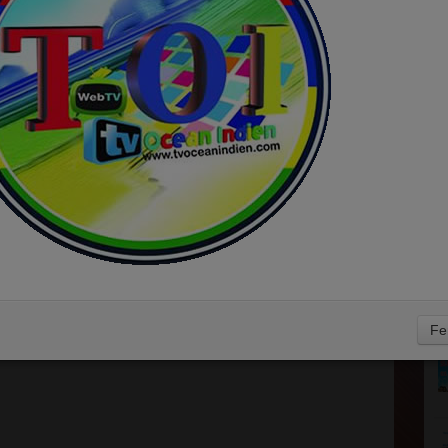
E
0
D
Fe