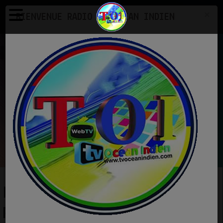
×
BIENVENUE RADIO TV OCEAN INDIEN
Photos
Exemple d'une galerie photo
EN CE MOMENT
Abhijeet, Sadhna
Ye Jo Teri Payalon Ki
Ecoutez maintenant
EXEMPLE D'UNE GALERIE
PHOTO