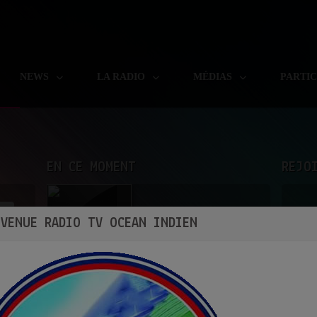
NEWS
LA RADIO
MÉDIAS
PARTI
EN CE MOMENT
REJO
Asha & Kishore
NVENUE RADIO TV OCEAN INDIEN
KAB KE BICHHDE HUE
Ecoutez maintenant
S