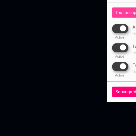
Tout accep
A
Ut
Activé
T
Ut
Activé
F
Ut
Activé
Sauvegard