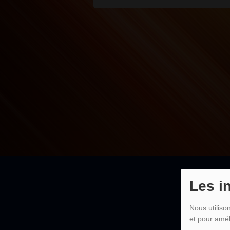
Les i
Nous utiliso
et pour amél