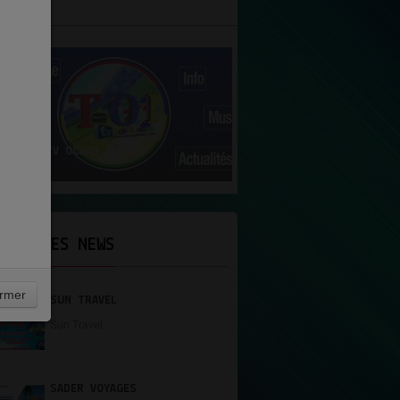
N UNE
RADIO TV OCEAN INDIEN
ERNIÈRES NEWS
rmer
SUN TRAVEL
Sun Travel
SADER VOYAGES