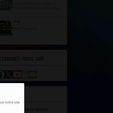
Vols Hotels Forfaits Voyage de
Noces 209 Rue Saint-Maur-75010
Paris Tel: 01.42.45.54.54
PUB
Votre Publicité ici
ETROUVEZ-NOUS SUR
'ÉQUIPE
ur notre site
DJ NEERMAL