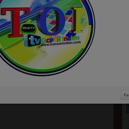
E
D
Fe