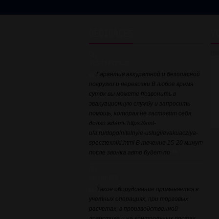
DÉDICACES
Y
ht
JUSTINICELD
Гарантия аккуратной и безопасной
погрузки и перевозки В любое время
суток вы можете позвонить в
эвакуационную службу и запросить
помощь, которая не заставит себя
долго ждать https://amt-
ufa.ru/dopolnitelnyie-uslugi/evakuacziya-
specztexniki.html В течение 15-20 минут
после звонка авто будет по
BRYONZEP
Такое оборудование применяется в
учетных операциях, при торговых
расчетах, в производственной
логистике и на контрольных постах