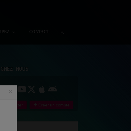
CIPEZ
CONTACT
IGNEZ NOUS
×
e connecter
Créer un compte