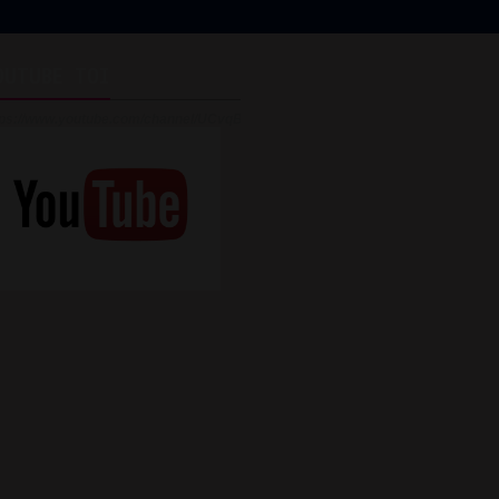
OUTUBE TOI
tps://www.youtube.com/channel/UCvqBijteghIsiQTj3v_GhYg