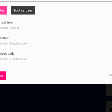
gerant
ter
Tout refuser
nalytics
ilisation: Analyse
witter
ilisation: Fonctionnalité
L
acebook
ilisation: Fonctionnalité
Pro
er
HITS
D