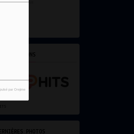
DJ
ES ÉMISSIONS
pulsé par Orejime
REMIX
ERNIÈRES PHOTOS